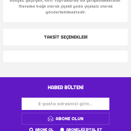
bünyeli, geçirgen, nötr topraklarda da yetişebiilmektedir.
Mevsime bağlı olarak çiçekli yada çiçeksiz olarak
gönderilebilmektedir.
TAKSIT SEÇENEKLERI
HABER BÜLTENI
ABONE OLUN
ABONE OL
ABONELIĞI IPTAL ET