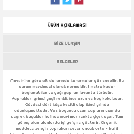
ÜRÜN AÇIKLAMASI
BIZE ULAŞIN
BELGELER
Mevsimine göre alt dallarında kararmalar gözlenebilir. Bu
durum mevsimsel olarak normaldir. 1 metre kadar
boylanabilen ve yağı yapılan lavanta türüdür.
Yaprakları grimsi yeşil renkli, ince uzun ve hoş kokuludur.
Gövdesi dört köşe kesitli olup ikinci yılında
odunlaşmaktadır. Yaz boyunca uzun sapların ucunda
seyrek başaklar halinde mavi mor renkte çiçek açar. Tam
güneş alan alanlarda iyi gelişme gösterir. Organik
maddece zengin toprakarı sever ancak orta - hafif